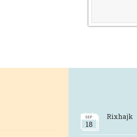
Rixhajk
SEP
18