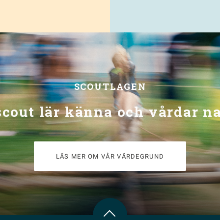
SCOUTLAGEN
t känner ansvar för sig själv
LÄS MER OM VÅR VÄRDEGRUND