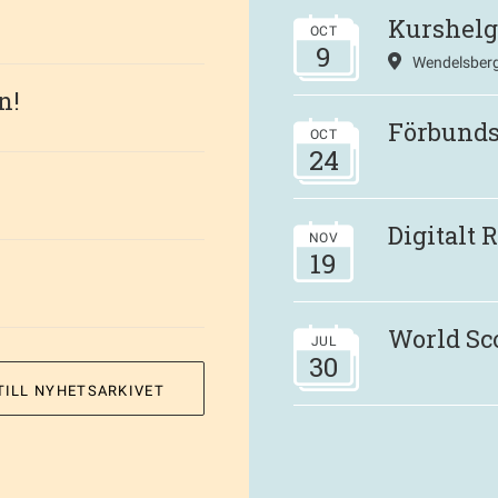
Kurshelg
OCT
9
Wendelsberg
n!
Förbund
OCT
24
Digitalt
NOV
19
World Sc
JUL
30
TILL NYHETSARKIVET