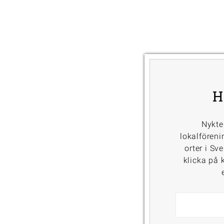
H
Nykte
lokalföreni
orter i Sv
klicka på k