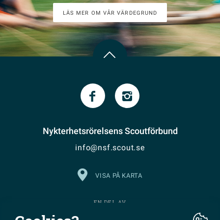
LÄS MER OM VÅR VÄRDEGRUND
Nykterhetsrörelsens Scoutförbund
info@nsf.scout.se
VISA PÅ KARTA
EN DEL AV