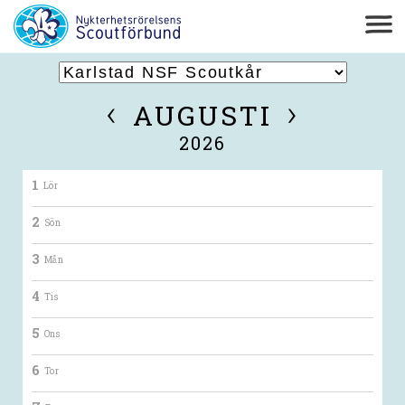
‹
›
AUGUSTI
2026
1
Lör
2
Sön
3
Mån
4
Tis
5
Ons
6
Tor