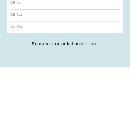
29
Lör
30
Sön
31
Mån
Prenumerera på kalendern här!