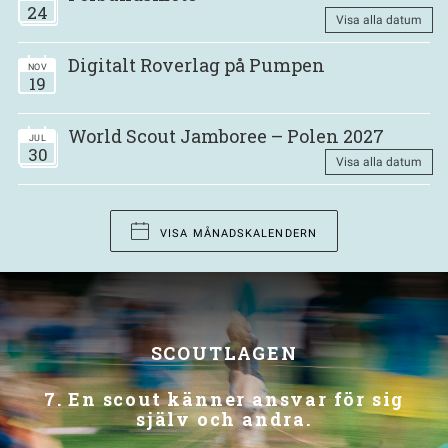
24
Visa alla datum
Digitalt Roverlag på Pumpen
NOV
19
World Scout Jamboree – Polen 2027
JUL
30
Visa alla datum
VISA MÅNADSKALENDERN
SCOUTLAGEN
7. En scout känner ansvar för sig
1. En scout söker sin tro och
respekterar andras.
själv och andra.