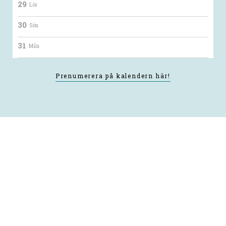
29
Lör
30
Sön
31
Mån
Prenumerera på kalendern här!