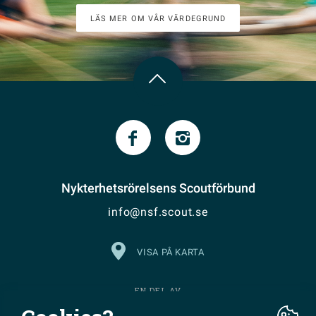
LÄS MER OM VÅR VÄRDEGRUND
Nykterhetsrörelsens Scoutförbund
info@nsf.scout.se
VISA PÅ KARTA
EN DEL AV