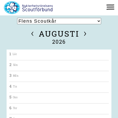
‹
›
AUGUSTI
2026
1
Lör
2
Sön
3
Mån
4
Tis
5
Ons
6
Tor