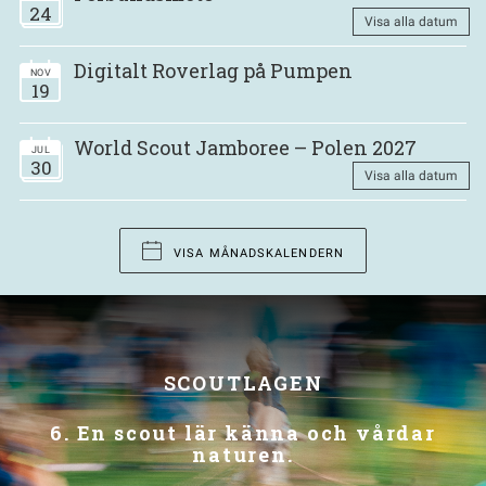
24
Visa alla datum
Digitalt Roverlag på Pumpen
NOV
19
World Scout Jamboree – Polen 2027
JUL
30
Visa alla datum
VISA MÅNADSKALENDERN
SCOUTLAGEN
6. En scout lär känna och vårdar
naturen.