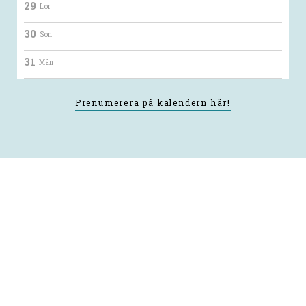
29
Lör
30
Sön
31
Mån
Prenumerera på kalendern här!