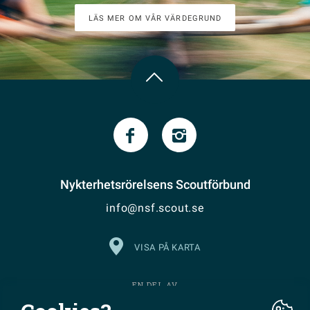
LÄS MER OM VÅR VÄRDEGRUND
Nykterhetsrörelsens Scoutförbund
info@nsf.scout.se
VISA PÅ KARTA
EN DEL AV