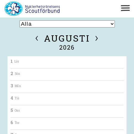
‹
›
AUGUSTI
2026
1
Lör
2
Sön
3
Mån
4
Tis
5
Ons
6
Tor