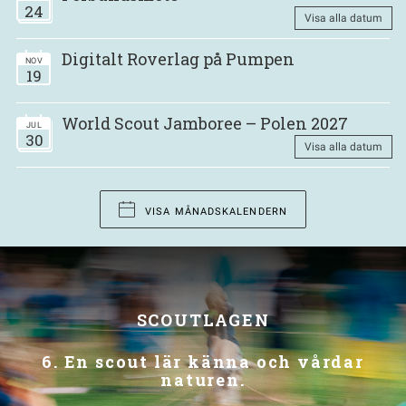
24
Visa alla datum
Digitalt Roverlag på Pumpen
NOV
19
World Scout Jamboree – Polen 2027
JUL
30
Visa alla datum
VISA MÅNADSKALENDERN
SCOUTLAGEN
6. En scout lär känna och vårdar
naturen.