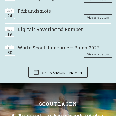
Förbundsmöte
OCT
24
Visa alla datum
Digitalt Roverlag på Pumpen
NOV
19
World Scout Jamboree – Polen 2027
JUL
30
Visa alla datum
VISA MÅNADSKALENDERN
SCOUTLAGEN
6. En scout lär känna och vårdar