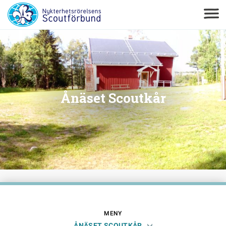
Ånäset Scoutkår
MENY
ÅNÄSET SCOUTKÅR