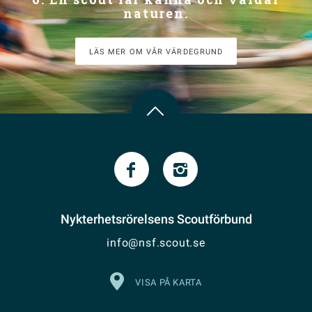
naturen.
LÄS MER OM VÅR VÄRDEGRUND
Nykterhetsrörelsens Scoutförbund
info@nsf.scout.se
VISA PÅ KARTA