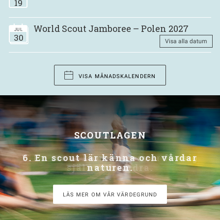
19
World Scout Jamboree – Polen 2027
JUL
30
Visa alla datum
VISA MÅNADSKALENDERN
SCOUTLAGEN
7. En scout känner ansvar för sig
själv och andra.
LÄS MER OM VÅR VÄRDEGRUND