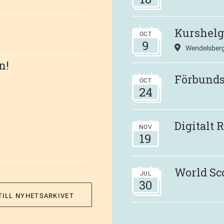
Kurshelg
OCT
9
Wendelsberg
n!
Förbund
OCT
24
Digitalt
NOV
19
World Sc
JUL
30
TILL NYHETSARKIVET