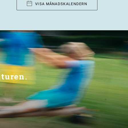
VISA MÅNADSKALENDERN
aturen.