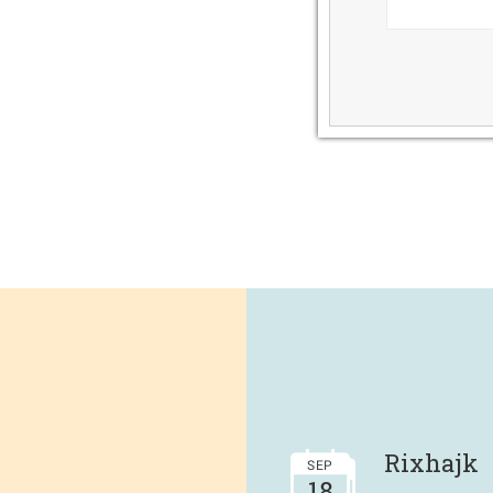
Rixhajk
SEP
18