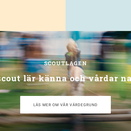
SCOUTLAGEN
scout lär känna och vårdar n
LÄS MER OM VÅR VÄRDEGRUND