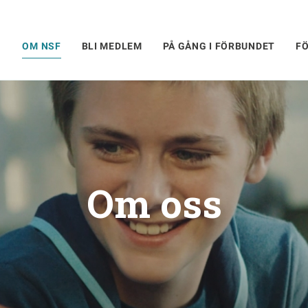
OM NSF
BLI MEDLEM
PÅ GÅNG I FÖRBUNDET
F
Om oss