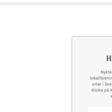
H
Nykte
lokalföreni
orter i Sv
klicka på k