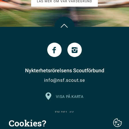
LÄS MER OM VÅR VÄRDEGRUND
Nykterhetsrörelsens Scoutförbund
info@nsf.scout.se
VISA PÅ KARTA
EN DEL AV
Cookies?