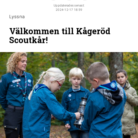
Uppdaterades senast:
2024-12-17 18:59
Lyssna
Välkommen till Kågeröd
Scoutkår!