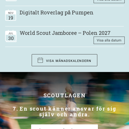
Digitalt Roverlag på Pumpen
NOV
19
World Scout Jamboree – Polen 2027
JUL
30
Visa alla datum
VISA MÅNADSKALENDERN
SCOUTLAGEN
7. En scout känner ansvar för sig
själv och andra.