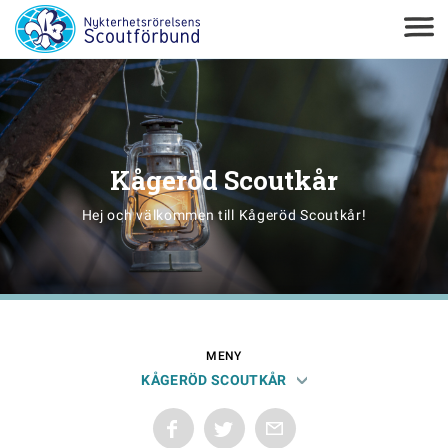
Kågeröd Scoutkår
Hej och välkommen till Kågeröd Scoutkår!
MENY
KÅGERÖD SCOUTKÅR