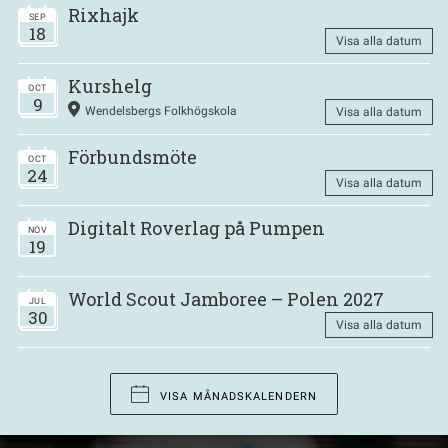
Rixhajk
SEP
18
Visa alla datum
Kurshelg
OCT
9
Wendelsbergs Folkhögskola
Visa alla datum
Förbundsmöte
OCT
24
Visa alla datum
Digitalt Roverlag på Pumpen
NOV
19
World Scout Jamboree – Polen 2027
JUL
30
Visa alla datum
VISA MÅNADSKALENDERN