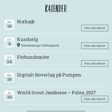
KALENDER
Rixhajk
SEP
18
Visa alla datum
Kurshelg
OCT
9
Wendelsbergs Folkhögskola
Visa alla datum
Förbundsmöte
OCT
24
Visa alla datum
Digitalt Roverlag på Pumpen
NOV
19
World Scout Jamboree – Polen 2027
JUL
30
Visa alla datum