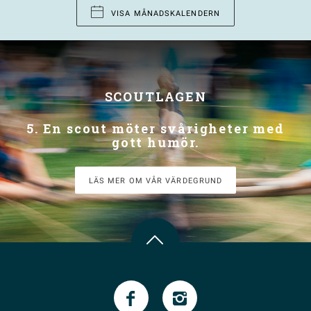
VISA MÅNADSKALENDERN
SCOUTLAGEN
5. En scout möter svårigheter med
gott humör.
LÄS MER OM VÅR VÄRDEGRUND