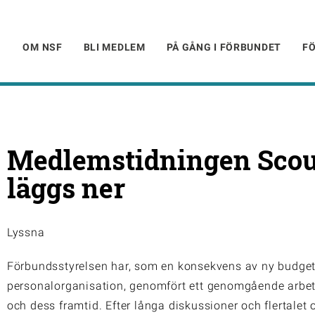
OM NSF
BLI MEDLEM
PÅ GÅNG I FÖRBUNDET
F
Medlemstidningen Scout
läggs ner
Lyssna
Förbundsstyrelsen har, som en konsekvens av ny budget
personalorganisation, genomfört ett genomgående arbete
och dess framtid. Efter långa diskussioner och flertalet