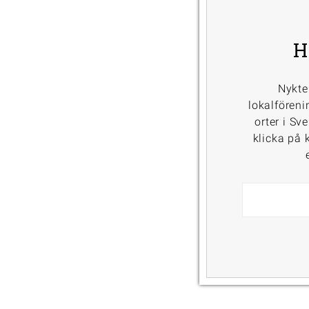
H
Nykte
lokalföreni
orter i Sv
klicka på k