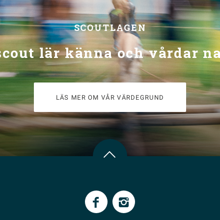
SCOUTLAGEN
scout lär känna och vårdar n
LÄS MER OM VÅR VÄRDEGRUND