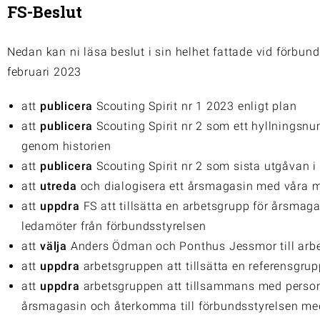
FS-Beslut
Nedan kan ni läsa beslut i sin helhet fattade vid förbun
februari 2023
att
publicera
Scouting Spirit nr 1 2023 enligt plan
att
publicera
Scouting Spirit nr 2 som ett hyllningsn
genom historien
att
publicera
Scouting Spirit nr 2 som sista utgåvan 
att
utreda
och dialogisera ett årsmagasin med våra
att
uppdra
FS att tillsätta en arbetsgrupp för årsmag
ledamöter från förbundsstyrelsen
att
välja
Anders Ödman och Ponthus Jessmor till arb
att
uppdra
arbetsgruppen att tillsätta en referensgru
att
uppdra
arbetsgruppen att tillsammans med person
årsmagasin och återkomma till förbundsstyrelsen med