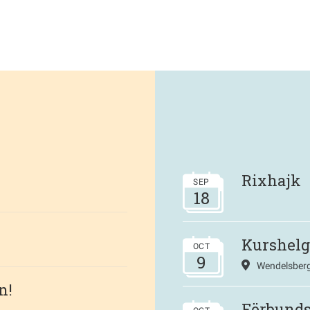
Rixhajk
SEP
18
Kurshelg
OCT
9
Wendelsberg
n!
Förbund