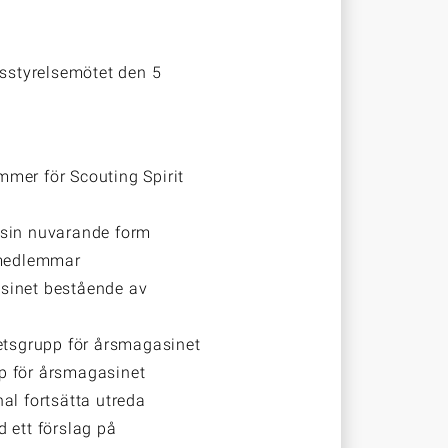
dsstyrelsemötet den 5
ummer för Scouting
Spirit
i sin nuvarande form
 medlemmar
asinet bestående av
etsgrupp för
årsmagasinet
pp för årsmagasinet
al fortsätta utreda
 ett förslag på