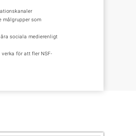
kationskanaler
are målgrupper som
våra sociala medier
enligt
erka för att fler
NSF-