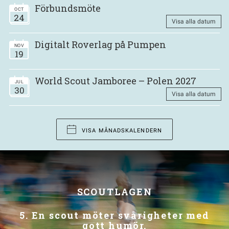
Förbundsmöte
OCT
24
Visa alla datum
Digitalt Roverlag på Pumpen
NOV
19
World Scout Jamboree – Polen 2027
JUL
30
Visa alla datum
VISA MÅNADSKALENDERN
SCOUTLAGEN
5. En scout möter svårigheter med
gott humör.