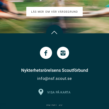
LÄS MER OM VÅR VÄRDEGRUND
Nykterhetsrörelsens Scoutförbund
info@nsf.scout.se
VISA PÅ KARTA
EN DEL AV