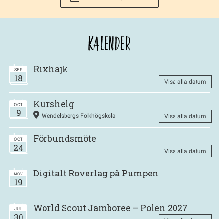
KALENDER
Rixhajk
SEP
18
Visa alla datum
Kurshelg
OCT
9
Wendelsbergs Folkhögskola
Visa alla datum
Förbundsmöte
OCT
24
Visa alla datum
Digitalt Roverlag på Pumpen
NOV
19
World Scout Jamboree – Polen 2027
JUL
30