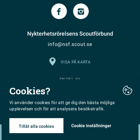
Nykterhetsrörelsens Scoutförbund
info@nsf.scout.se
VISA PÅ KARTA
EN DEL AV
Cookies?
Vi använder cookies för att ge dig den bästa möjliga
upplevelsen och för att analysera besökstrafik.
Cookie inställningar
Tillåt alla cookies
Made with
♥
by
WONDERFOUR
digitalbyrå Stockholm