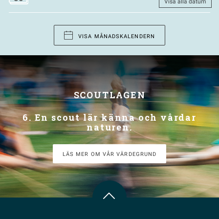
Visa alla datum
VISA MÅNADSKALENDERN
SCOUTLAGEN
6. En scout lär känna och vårdar
naturen.
LÄS MER OM VÅR VÄRDEGRUND