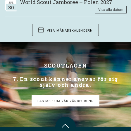
World Scout Jamboree – Polen 2027
JUL
30
Visa alla datum
VISA MÅNADSKALENDERN
SCOUTLAGEN
7. En scout känner ansvar för sig
själv och andra.
LÄS MER OM VÅR VÄRDEGRUND