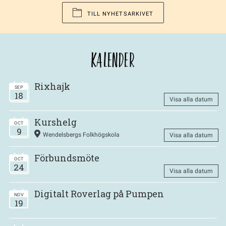
TILL NYHETSARKIVET
KALENDER
Rixhajk
SEP
18
Visa alla datum
Kurshelg
OCT
9
Wendelsbergs Folkhögskola
Visa alla datum
Förbundsmöte
OCT
24
Visa alla datum
Digitalt Roverlag på Pumpen
NOV
19