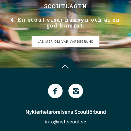
SCOUTLAGEN
4. En scout visar hänsyn och är en
god kamrat.
LÄS MER OM VÅR VÄRDEGRUND
Nykterhetsrörelsens Scoutförbund
info@nsf.scout.se