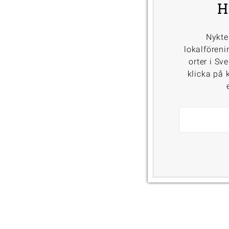
H
Nykte
lokalföreni
orter i Sv
klicka på k