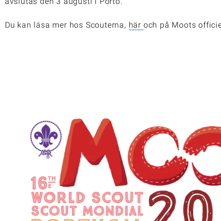
avslutas den 3 augusti i Porto.
Du kan läsa mer hos Scouterna,
här
och på Moots officie