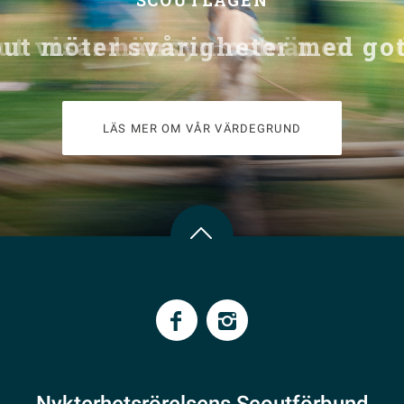
SCOUTLAGEN
out möter svårigheter med go
LÄS MER OM VÅR VÄRDEGRUND