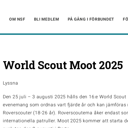
OM NSF
BLI MEDLEM
PÅ GÅNG I FÖRBUNDET
F
World Scout Moot 2025
Lyssna
Den 25 juli – 3 augusti 2025 hålls den 16:e World Scout 
evenemang som ordnas vart fjärde år och kan jämföras m
Roverscouter (18-26 år). Roverscouterna åker endast som
internationella patruller. Moot 2025 kommer att starta d