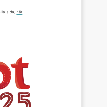
lla sida,
här