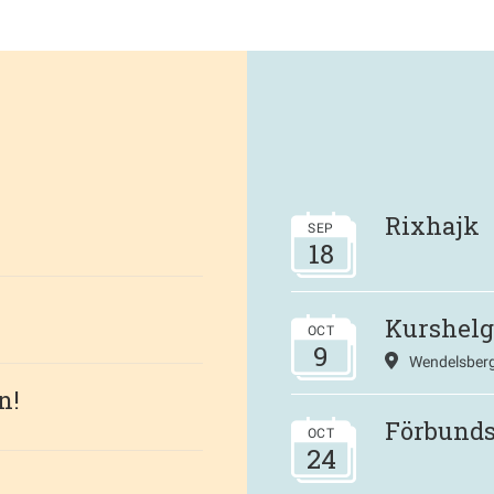
Rixhajk
SEP
18
Kurshelg
OCT
9
Wendelsberg
n!
Förbund
OCT
24