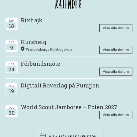
KALENDER
Rixhajk
SEP
18
Visa alla datum
Kurshelg
OCT
9
Wendelsbergs Folkhögskola
Visa alla datum
Förbundsmöte
OCT
24
Visa alla datum
Digitalt Roverlag på Pumpen
NOV
19
World Scout Jamboree – Polen 2027
JUL
30
Visa alla datum
VISA MÅNADSKALENDERN