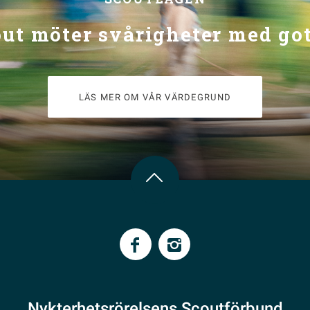
out möter svårigheter med go
LÄS MER OM VÅR VÄRDEGRUND
Nykterhetsrörelsens Scoutförbund