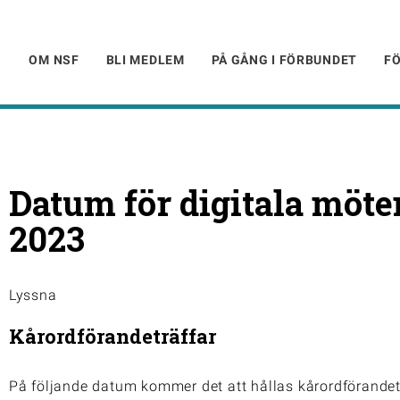
OM NSF
BLI MEDLEM
PÅ GÅNG I FÖRBUNDET
F
Datum för digitala möte
2023
Lyssna
Kårordförandeträffar
På följande datum kommer det att hållas kårordförandetr