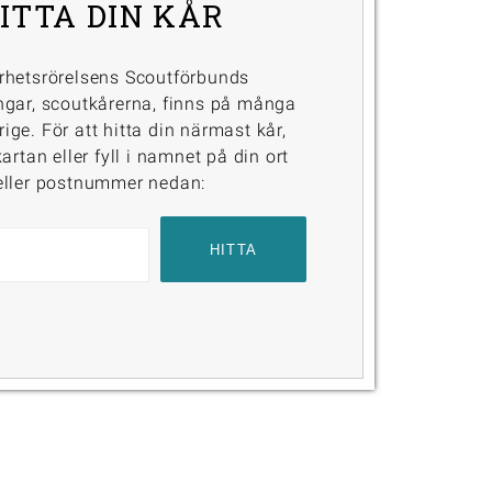
ITTA DIN KÅR
rhetsrörelsens Scoutförbunds
ngar, scoutkårerna, finns på många
erige. För att hitta din närmast kår,
artan eller fyll i namnet på din ort
eller postnummer nedan: