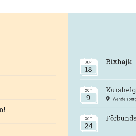
Rixhajk
SEP
18
Kurshelg
OCT
9
Wendelsberg
n!
Förbund
OCT
24