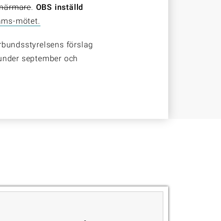
 närmare
.
OBS inställd
eams-mötet.
rbundsstyrelsens förslag
 under september och