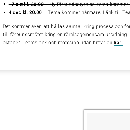
17 okt kl. 20.00
– Ny förbundsstyrelse, tema kommer
4 dec kl. 20.00
– Tema kommer närmare.
Länk till T
Det kommer även att hållas samtal kring process och fö
till förbundsmötet kring en rörelsegemensam utredning
oktober. Teamslänk och mötesinbjudan hittar du
här.