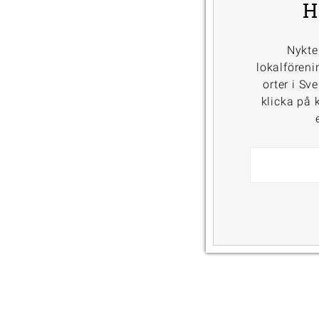
H
Nykte
lokalföreni
orter i Sv
klicka på k