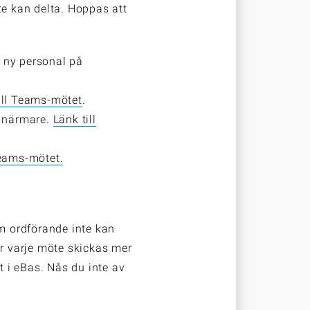
e kan delta. Hoppas att
h ny personal på
ill Teams-mötet
.
r närmare.
Länk till
Teams-mötet.
Om ordförande inte kan
ör varje möte skickas mer
t i eBas. Nås du inte av