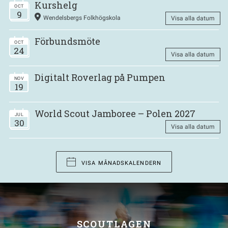
Kurshelg
OCT
9
Wendelsbergs Folkhögskola
Visa alla datum
Förbundsmöte
OCT
24
Visa alla datum
Digitalt Roverlag på Pumpen
NOV
19
World Scout Jamboree – Polen 2027
JUL
30
Visa alla datum
VISA MÅNADSKALENDERN
SCOUTLAGEN