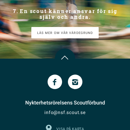
7. En scout känner ansvar för sig
själv och andra.
LÄS MER OM VÅR VÄRDEGRUND
Nykterhetsrörelsens Scoutförbund
info@nsf.scout.se
VISA PÅ KARTA