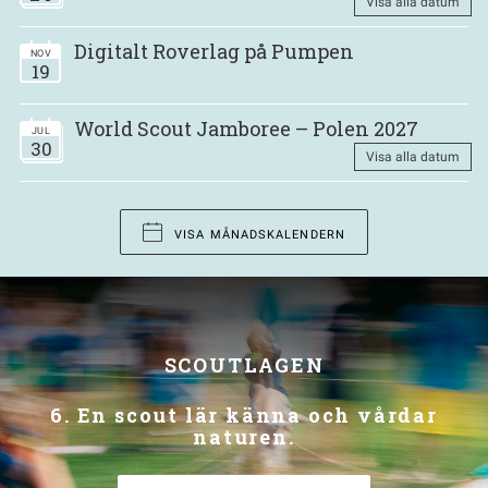
Visa alla datum
Digitalt Roverlag på Pumpen
NOV
19
World Scout Jamboree – Polen 2027
JUL
30
Visa alla datum
VISA MÅNADSKALENDERN
SCOUTLAGEN
6. En scout lär känna och vårdar
naturen.