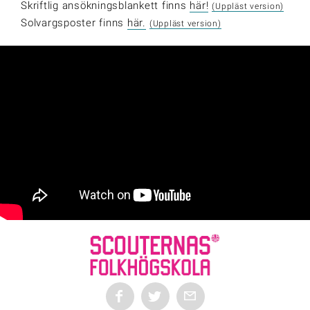
Skriftlig ansökningsblankett finns
här!
(Uppläst version)
Solvargsposter finns
här.
(Uppläst version)