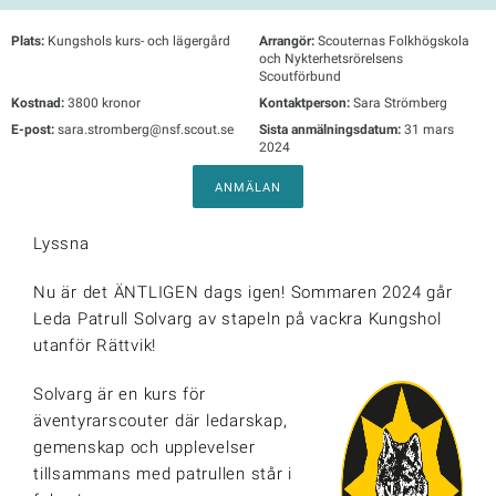
Plats:
Kungshols kurs- och lägergård
Arrangör:
Scouternas Folkhögskola
och Nykterhetsrörelsens
Scoutförbund
Kostnad:
3800 kronor
Kontaktperson:
Sara Strömberg
E-post:
sara.stromberg@nsf.scout.se
Sista anmälningsdatum:
31 mars
2024
ANMÄLAN
Lyssna
Nu är det ÄNTLIGEN dags igen! Sommaren 2024 går
Leda Patrull Solvarg av stapeln på vackra Kungshol
utanför Rättvik!
Solvarg är en kurs för
äventyrarscouter där ledarskap,
gemenskap och upplevelser
tillsammans med patrullen står i