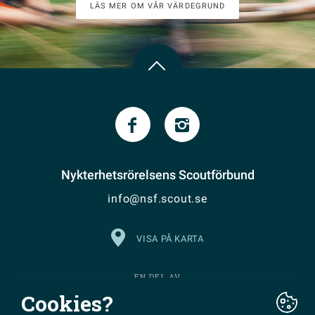
LÄS MER OM VÅR VÄRDEGRUND
Nykterhetsrörelsens Scoutförbund
info@nsf.scout.se
VISA PÅ KARTA
EN DEL AV
Cookies?