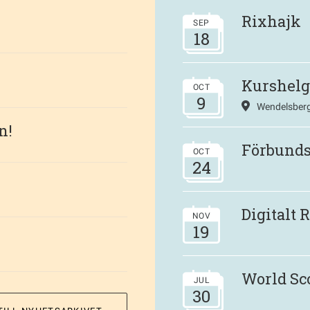
Rixhajk
SEP
18
Kurshelg
OCT
9
Wendelsberg
n!
Förbund
OCT
24
Digitalt
NOV
19
World Sc
JUL
30