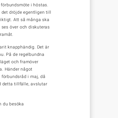
s förbundsmöte i höstas.
det dröjde egentligen till
riktigt. Att så många ska
 ses över och diskuteras
framåt.
varit knapphändig. Det är
nnu. På de regelbundna
 läget och framöver
a. Händer något
t förbundsråd i maj, då
etta tillfälle, avslutar
an du besöka