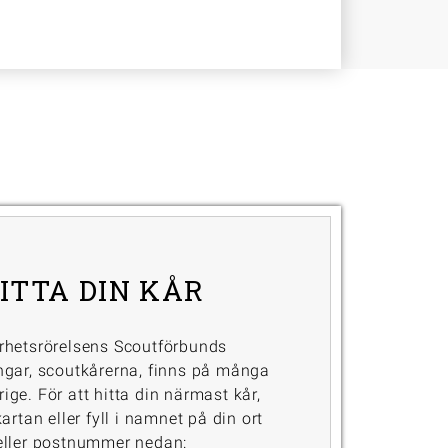
ITTA DIN KÅR
rhetsrörelsens Scoutförbunds
ngar, scoutkårerna, finns på många
erige. För att hitta din närmast kår,
artan eller fyll i namnet på din ort
eller postnummer nedan: