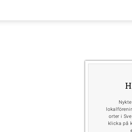
H
Nykte
lokalföreni
orter i Sv
klicka på k