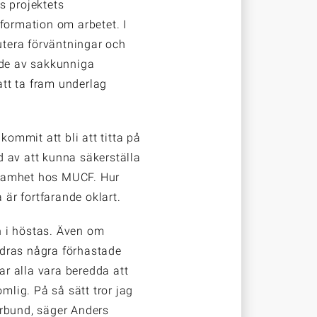
s projektets
ormation om arbetet. I
kutera förväntningar och
nde av sakkunniga
tt ta fram underlag
kommit att bli att titta på
 av att kunna säkerställa
ksamhet hos MUCF. Hur
är fortfarande oklart.
n i höstas. Även om
e dras några förhastade
kar alla vara beredda att
mlig. På så sätt tror jag
örbund, säger Anders