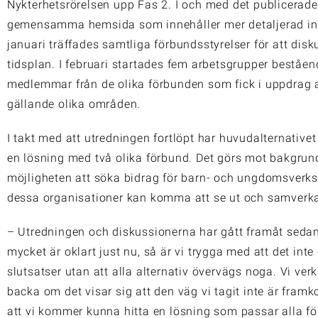
Nykterhetsrörelsen upp Fas 2. I och med det publicerade
gemensamma hemsida som innehåller mer detaljerad inf
januari träffades samtliga förbundsstyrelser för att dis
tidsplan. I februari startades fem arbetsgrupper beståe
medlemmar från de olika förbunden som fick i uppdrag a
gällande olika områden.
I takt med att utredningen fortlöpt har huvudalternativet 
en lösning med två olika förbund. Det görs mot bakgrund
möjligheten att söka bidrag för barn- och ungdomsver
dessa organisationer kan komma att se ut och samverka 
– Utredningen och diskussionerna har gått framåt seda
mycket är oklart just nu, så är vi trygga med att det int
slutsatser utan att alla alternativ övervägs noga. Vi ver
backa om det visar sig att den väg vi tagit inte är framko
att vi kommer kunna hitta en lösning som passar alla f