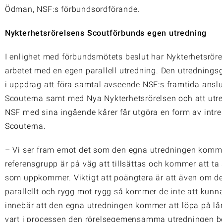
Ödman, NSF:s förbundsordförande.
Nykterhetsrörelsens Scoutförbunds egen utredning
I enlighet med förbundsmötets beslut har Nykterhetsröre
arbetet med en egen parallell utredning. Den utredningsg
i uppdrag att föra samtal avseende NSF:s framtida ans
Scouterna samt med Nya Nykterhetsrörelsen och att utre
NSF med sina ingående kårer får utgöra en form av intr
Scouterna.
– Vi ser fram emot det som den egna utredningen komme
referensgrupp är på väg att tillsättas och kommer att ta 
som uppkommer. Viktigt att poängtera är att även om de
parallellt och rygg mot rygg så kommer de inte att kunna
innebär att den egna utredningen kommer att löpa på 
vart i processen den rörelsegemensamma utredningen be