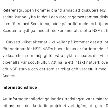
Referensgruppen kommer bland annat att diskutera NSF:
sedan kunna lyfta in det i den rörelsegemensamma disku
som förts med Scouterna, både på ordförande- och tjän
Scouterna tydliga med att de kommer att stötta NSF i att
– Oavsett vilket alternativ vi kollar på kommer det att 
förändringar för NSF. NSF:s huvudfokus är fortfarande p
verksamhet som möjligt för våra nyktra scouter, det vill
bibehålla vår scoutkultur. Att hålla ett intakt nätverk öv
gör NSF starka och det som är roligt och värdefullt med
Anders.
Informationsflöde
Att informationsflödet gällande utredningen varit mind
främst med den korta tid projektet varit igång att göra. D