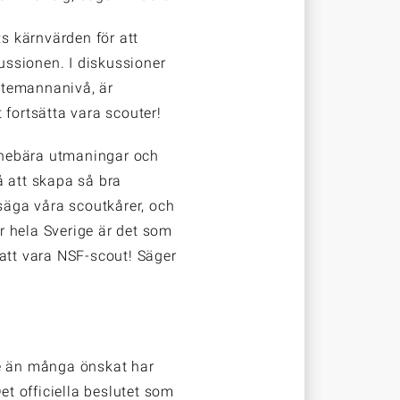
s kärnvärden för att
ssionen. I diskussioner
stemannanivå, är
 fortsätta vara scouter!
innebära utmaningar och
å att skapa så bra
 säga våra scoutkårer, och
er hela Sverige är det som
 att vara NSF-scout! Säger
re än många önskat har
et officiella beslutet som