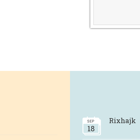
Rixhajk
SEP
18