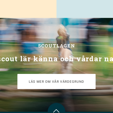
SCOUTLAGEN
scout lär känna och vårdar n
LÄS MER OM VÅR VÄRDEGRUND