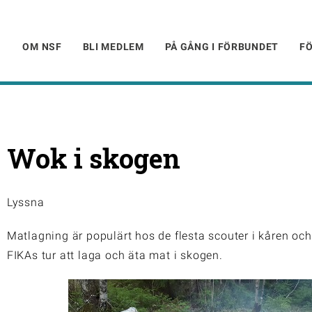
OM NSF
BLI MEDLEM
PÅ GÅNG I FÖRBUNDET
F
Wok i skogen
Lyssna
Matlagning är populärt hos de flesta scouter i kåren och
FIKAs tur att laga och äta mat i skogen.