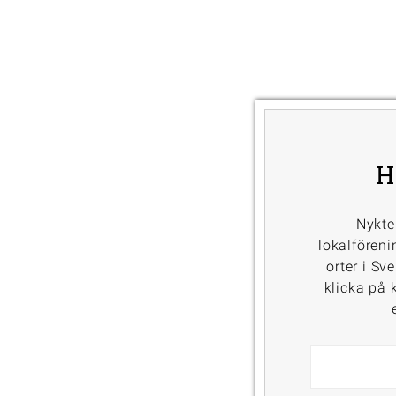
H
Nykte
lokalföreni
orter i Sv
klicka på k