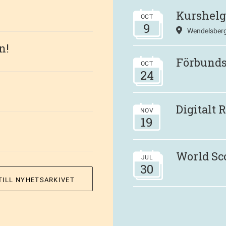
Kurshelg
OCT
9
Wendelsberg
n!
Förbund
OCT
24
Digitalt
NOV
19
World Sc
JUL
30
TILL NYHETSARKIVET