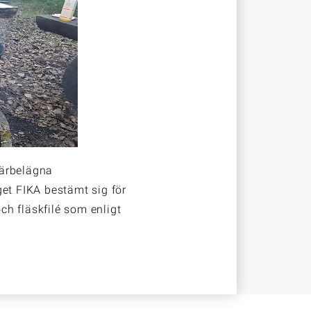
närbelägna
t FIKA bestämt sig för
h fläskfilé som enligt