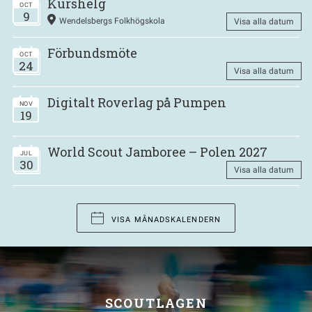
Kurshelg
OCT
9
Wendelsbergs Folkhögskola
Visa alla datum
Förbundsmöte
OCT
24
Visa alla datum
Digitalt Roverlag på Pumpen
NOV
19
World Scout Jamboree – Polen 2027
JUL
30
Visa alla datum
VISA MÅNADSKALENDERN
SCOUTLAGEN