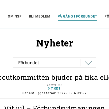
OM NSF
BLI MEDLEM
PÅ GÅNG I FÖRBUNDET
F
Nyheter
Förbundet
outkommittén bjuder på fika ell
2022/11/16
NYHET
Senast uppdaterad: 2022-11-16 09:52
Vit jul – Förbundsutmaningen