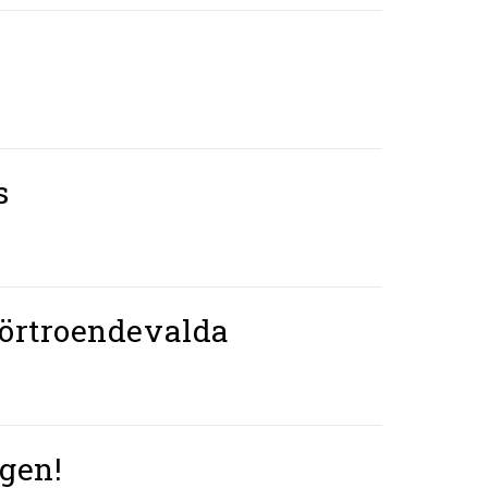
s
 förtroendevalda
ngen!